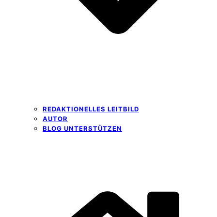
REDAKTIONELLES LEITBILD
AUTOR
BLOG UNTERSTÜTZEN
Open
Close
mobile
mobile
menu
menu