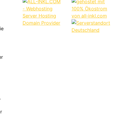
ie
er
,
r