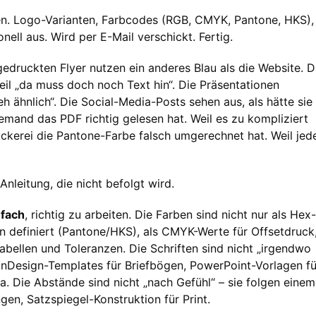
en. Logo-Varianten, Farbcodes (RGB, CMYK, Pantone, HKS),
onell aus. Wird per E-Mail verschickt. Fertig.
 gedruckten Flyer nutzen ein anderes Blau als die Website. D
l „da muss doch noch Text hin“. Die Präsentationen
 eh ähnlich“. Die Social-Media-Posts sehen aus, als hätte sie
emand das PDF richtig gelesen hat. Weil es zu kompliziert
ruckerei die Pantone-Farbe falsch umgerechnet hat. Weil jed
Anleitung, die nicht befolgt wird.
nfach
, richtig zu arbeiten. Die Farben sind nicht nur als Hex-
n definiert (Pantone/HKS), als CMYK-Werte für Offsetdruck
abellen und Toleranzen. Die Schriften sind nicht „irgendwo
. InDesign-Templates für Briefbögen, PowerPoint-Vorlagen fü
a. Die Abstände sind nicht „nach Gefühl“ – sie folgen einem
gen, Satzspiegel-Konstruktion für Print.