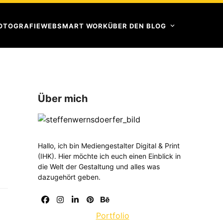
OTOGRAFIE
WEB
SMART WORK
ÜBER DEN BLOG
Über mich
Hallo, ich bin Mediengestalter Digital & Print
(IHK). Hier möchte ich euch einen Einblick in
die Welt der Gestaltung und alles was
dazugehört geben.
Facebook
Instagram
LinkedIn
Pinterest
Behance
Portfolio