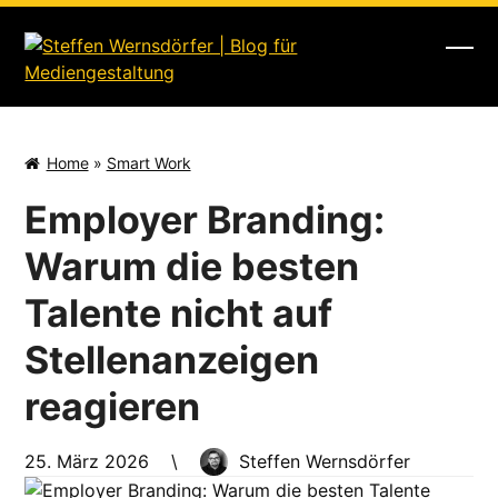
Skip
to
content
Ope
Clos
mobi
mobi
men
men
Home
»
Smart Work
Employer Branding:
Warum die besten
Talente nicht auf
Stellenanzeigen
reagieren
25. März 2026
\
Steffen Wernsdörfer