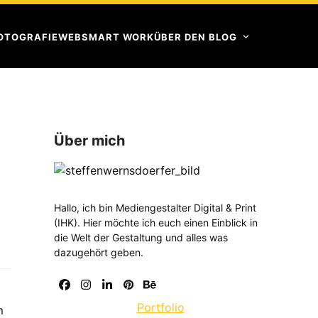
OTOGRAFIE
WEB
SMART WORK
ÜBER DEN BLOG
Über mich
Hallo, ich bin Mediengestalter Digital & Print
(IHK). Hier möchte ich euch einen Einblick in
die Welt der Gestaltung und alles was
dazugehört geben.
Facebook
Instagram
LinkedIn
Pinterest
Behance
Portfolio
m