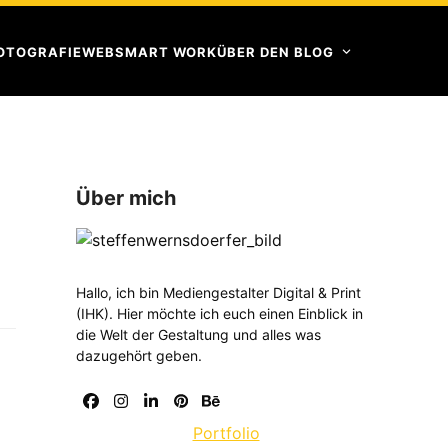
OTOGRAFIE
WEB
SMART WORK
ÜBER DEN BLOG
Über mich
Hallo, ich bin Mediengestalter Digital & Print
(IHK). Hier möchte ich euch einen Einblick in
die Welt der Gestaltung und alles was
dazugehört geben.
Facebook
Instagram
LinkedIn
Pinterest
Behance
Portfolio