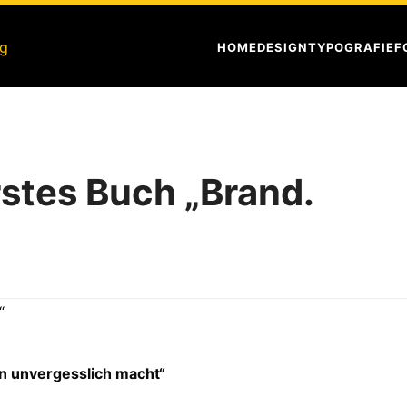
HOME
DESIGN
TYPOGRAFIE
F
rstes Buch „Brand.
n unvergesslich macht“