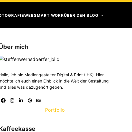
OTOGRAFIE
WEB
SMART WORK
ÜBER DEN BLOG
Über mich
Hallo, ich bin Mediengestalter Digital & Print (IHK). Hier
möchte ich euch einen Einblick in die Welt der Gestaltung
und alles was dazugehört geben.
Facebook
Instagram
LinkedIn
Pinterest
Behance
Portfolio
Kaffeekasse